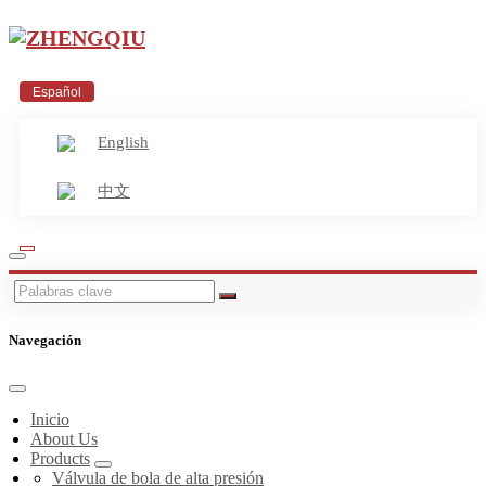
Español
English
中文
Navegación
Inicio
About Us
Products
Válvula de bola de alta presión