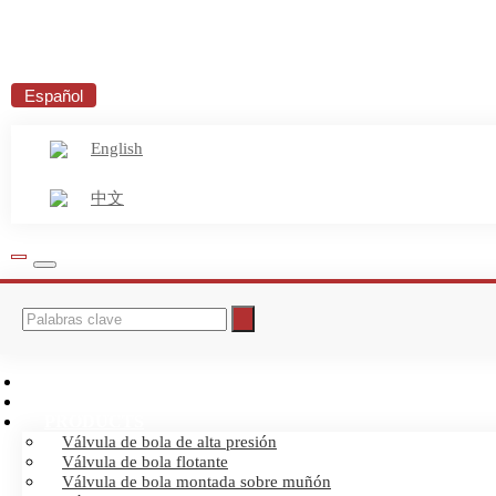
Focus on profess
Español
English
中文
Focus on profess
INICIO
ABOUT US
PRODUCTS
Válvula de bola de alta presión
Válvula de bola flotante
Válvula de bola montada sobre muñón