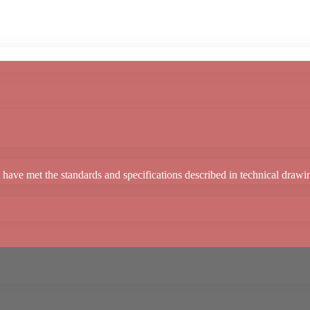
ional quality Every v
ave met the standards and specifications described in technical drawings