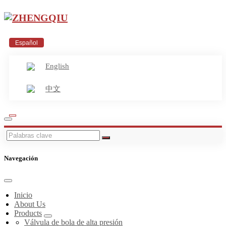
Español
English
中文
Navegación
Inicio
About Us
Products
Válvula de bola de alta presión