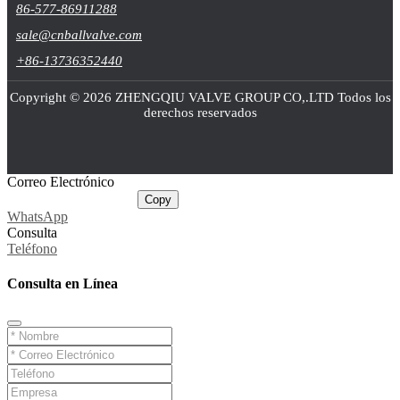
86-577-86911288
sale@cnballvalve.com
+86-13736352440
Copyright © 2026 ZHENGQIU VALVE GROUP CO,.LTD Todos los
derechos reservados
Correo Electrónico
sale@cnballvalve.com
Copy
WhatsApp
Consulta
Teléfono
Consulta en Línea