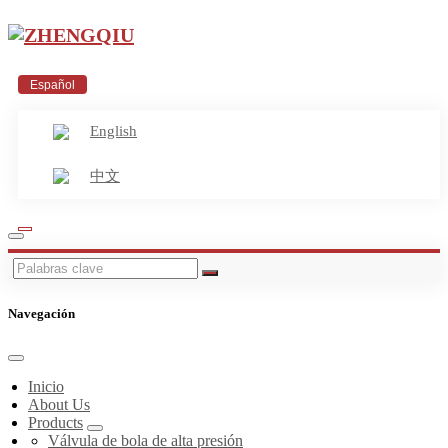
Español
English
中文
Navegación
Inicio
About Us
Products
Válvula de bola de alta presión