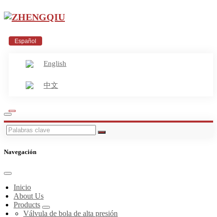
Español
English
中文
Navegación
Inicio
About Us
Products
Válvula de bola de alta presión