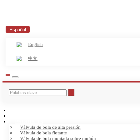
Español
English
中文
INICIO
ABOUT US
PRODUCTS
Válvula de bola de alta presión
Válvula de bola flotante
Válvula de bola montada sobre muñón