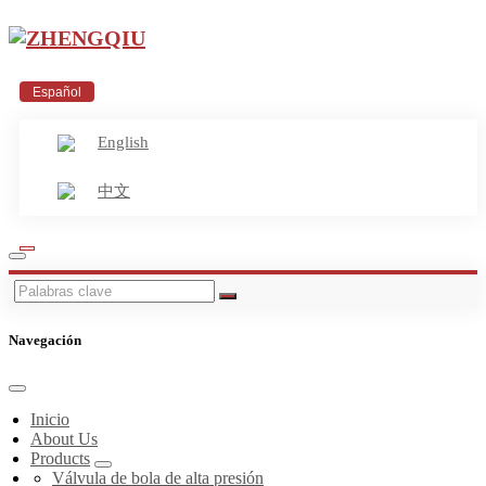
Español
English
中文
Navegación
Inicio
About Us
Products
Válvula de bola de alta presión