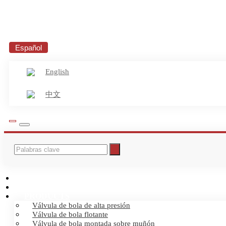
Español
English
中文
INICIO
ABOUT US
PRODUCTS
Válvula de bola de alta presión
Válvula de bola flotante
Válvula de bola montada sobre muñón