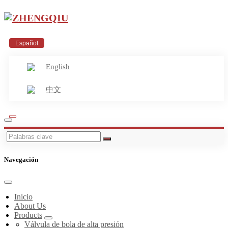
Español
English
中文
Navegación
Inicio
About Us
Products
Válvula de bola de alta presión