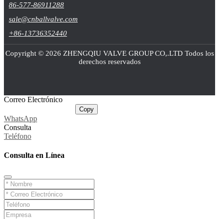
86-577-86911288
sale@cnballvalve.com
+86-13736352440
Copyright © 2026 ZHENGQIU VALVE GROUP CO,.LTD Todos los
derechos reservados
Correo Electrónico
sale@cnballvalve.com
Copy
WhatsApp
Consulta
Teléfono
Consulta en Línea