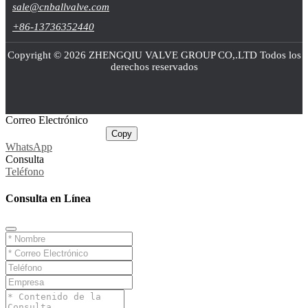
sale@cnballvalve.com
+86-13736352440
Copyright © 2026 ZHENGQIU VALVE GROUP CO,.LTD Todos los
derechos reservados
Correo Electrónico
sale@cnballvalve.com
Copy
WhatsApp
Consulta
Teléfono
Consulta en Línea