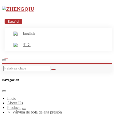
Español
English
中文
Navegación
Inicio
About Us
Products
Válvula de bola de alta presión