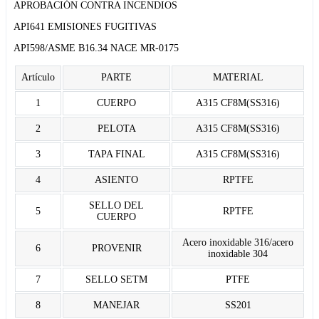
APROBACIÓN CONTRA INCENDIOS
API641 EMISIONES FUGITIVAS
API598/ASME B16.34 NACE MR-0175
Artículo
PARTE
MATERIAL
1
CUERPO
A315 CF8M(SS316)
2
PELOTA
A315 CF8M(SS316)
3
TAPA FINAL
A315 CF8M(SS316)
4
ASIENTO
RPTFE
SELLO DEL
5
RPTFE
CUERPO
Acero inoxidable 316/acero
6
PROVENIR
inoxidable 304
7
SELLO SETM
PTFE
8
MANEJAR
SS201