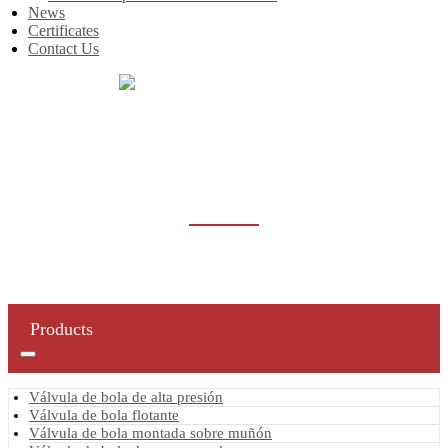
News
Certificates
Contact Us
Inicio
Products
Válvula de bola de alta presión
VÁLVULA DE BOLA DE ALTA PRESIÓN
Products
Válvula de bola de alta presión
Válvula de bola flotante
Válvula de bola montada sobre muñón