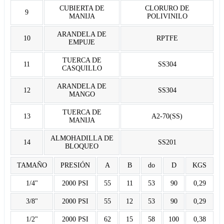
CUBIERTA DE
CLORURO DE
9
MANIJA
POLIVINILO
ARANDELA DE
10
RPTFE
EMPUJE
TUERCA DE
11
SS304
CASQUILLO
ARANDELA DE
12
SS304
MANGO
TUERCA DE
13
A2-70(SS)
MANIJA
ALMOHADILLA DE
14
SS201
BLOQUEO
TAMAÑO
PRESIÓN
A
B
do
D
KGS
1/4"
2000 PSI
55
11
53
90
0,29
3/8"
2000 PSI
55
12
53
90
0,29
1/2"
2000 PSI
62
15
58
100
0,38