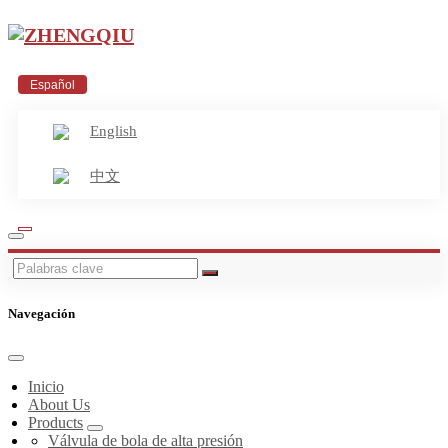
Español
English
中文
Navegación
Inicio
About Us
Products
Válvula de bola de alta presión