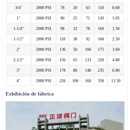
3/4"
2000 PSI
78
20
63
110
0,68
1"
2000 PSI
90
25
71
120
1.05
1-1/4"
2000 PSI
98
32
78
160
1,50
1-1/2"
2000 PSI
118
38
92
160
2.50
2"
2000 PSI
136
50
106
175
3.60
2-1/2"
2000 PSI
156
65
133
220
4.80
3"
2000 PSI
178
80
140
235
6.80
4"
2000 PSI
226
100
160
358
13.50
Exhibición de fábrica