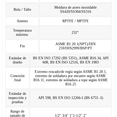
Moldura de acero inoxidable
Bola / Tallo
SS420/SS304/SS316
Asiento
RPTFE / MPTFE
Temperatura
232°
máxima:
ASME B1.20.1(NPT)/DIN
Fin
259/DIN2999/BSP/PT
Estándar de
BS EN ISO 17292 (BS 5351), ASME B16.34, API
diseño
608, BS EN ISO 12516, BS EN 1983
Extremo roscado/de regla según ASME B1.20.1,
Conexión
extremo de soldadura por encastre según ASME
final
B16.11, extremo de soldadura a tope según ASME
B16.25
Estándar de
inspección y
API 598, BS EN ISO 12266-I (BS 6755 -I)
pruebas
Rango de
tamaño de
1/2'' 3/4'' 1''1-1/2'' 2''