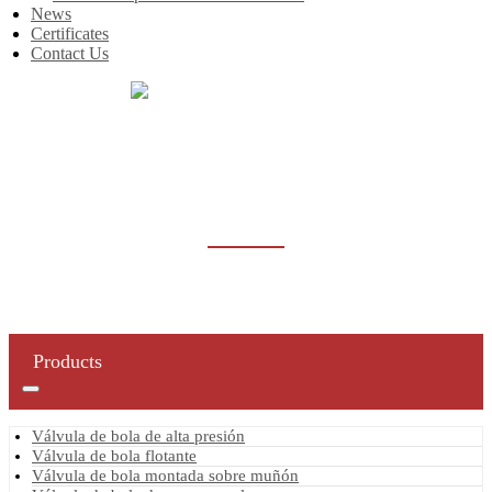
News
Certificates
Contact Us
Inicio
Products
Válvula de bola de alta presión
VÁLVULA DE BOLA DE ALTA PRESIÓN
Products
Válvula de bola de alta presión
Válvula de bola flotante
Válvula de bola montada sobre muñón