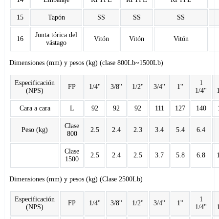
15
Tapón
SS
SS
SS
Junta tórica del
16
Vitón
Vitón
Vitón
vástago
Dimensiones (mm) y pesos (kg) (clase 800Lb~1500Lb)
Especificación
1
FP
1/4''
3/8''
1/2''
3/4''
1''
(NPS)
1/4''
1
Cara a cara
L
92
92
92
111
127
140
Clase
Peso (kg)
2.5
2.4
2.3
3.4
5.4
6.4
800
Clase
2.5
2.4
2.5
3.7
5.8
6.8
1500
Dimensiones (mm) y pesos (kg) (Clase 2500Lb)
Especificación
1
FP
1/4''
3/8''
1/2''
3/4''
1''
(NPS)
1/4''
1