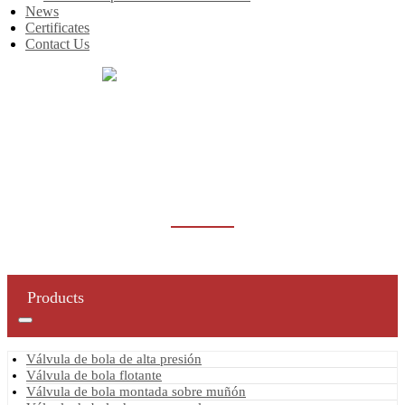
News
Certificates
Contact Us
Inicio
Products
Válvula de bola de acero forjado
VÁLVULA DE BOLA DE ACERO
FORJADO
Products
Válvula de bola de alta presión
Válvula de bola flotante
Válvula de bola montada sobre muñón