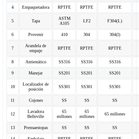
4
Empaquetadora
RPTFE
RPTFE
RPTFE
ASTM
5
Tapa
LF2
F304(L)
A105
6
Provenir
410
304
304(l)
Arandela de
7
RPTFE
RPTFE
RPTFE
empuje
8
Antiestático
SS316
SS316
SS316
9
Manejar
SS201
SS201
SS201
Localizador de
10
SS301
SS301
SS301
posición
11
Cojones
SS
SS
SS
Lavadora
65
65
12
65 millones
Belleville
millones
millones
13
Prensaestopas
SS
SS
SS
14
Embalaje
RPTFE
RPTFE
RPTFE