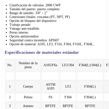
Clasificación de válvulas: 2000 CWP
Tamaño del puerto: puerto completo
Rango de tamaño: 3/8" - 2"
Conexiones finales: roscadas (PT, NPT, PF)
Opción de bloqueo del dispositivo
Trabajo pesado
Vástago anti-estallido
Perno interno
Opción antiincendios
Seguridad contra incendios: API607
Opción de material: A105, LF2, F316, F304, F316L, F304L,
Especificaciones de materiales estándar
Nombre de la
No.
A105/F6a
LF2/304
F304(L)/304(L)
F
pieza
ASTM
1
Cuerpo
LF2
F304(L)
A105
2
Pelota
F6
F304
F304(L)
3
Asiento
RPTFE
RPTFE
RPTFE