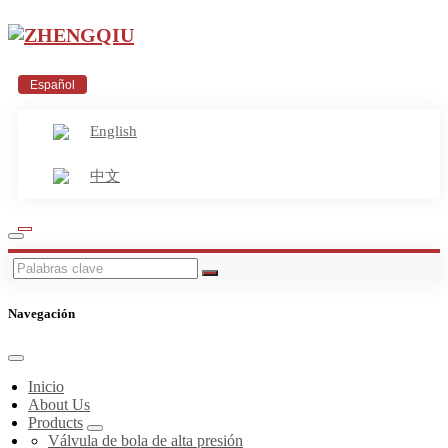
Español
English
中文
Navegación
Inicio
About Us
Products
Válvula de bola de alta presión