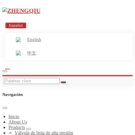
Español
English
中文
Navegación
Inicio
About Us
Products
Válvula de bola de alta presión