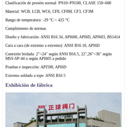
Clasificación de presión normal: PN10~PN100, CLASE 150~600
Material: WCB, LCB, WC6, CF8, CF8M, CF3, CF3M
Rango de temperatura: -29 °C ~ 425 °C
Cumplimiento de normas
Diseño y fabricación: ANSI B16.34, API600, API6D, API603, BS1414
Cara a cara (de extremo a extremo): ANSI B16.10, API6D
Conexión bridada: 2"~24" según ANSI B16.5, 22",26"~36" según
MSS-SP-44 o según API605 a pedido
Pruebas e inspección: API598, API6D
Extremo soldado a tope: ANSI B16.5
Exhibición de fábrica