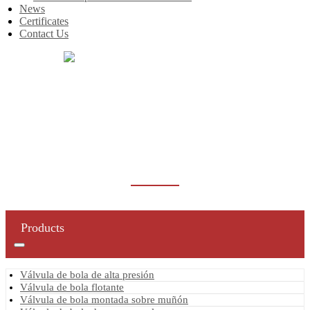
News
Certificates
Contact Us
Inicio
Products
Válvula de compuerta
Válvula de compuerta de acero fundido
VÁLVULA DE COMPUERTA DE ACERO
FUNDIDO
Products
Válvula de bola de alta presión
Válvula de bola flotante
Válvula de bola montada sobre muñón