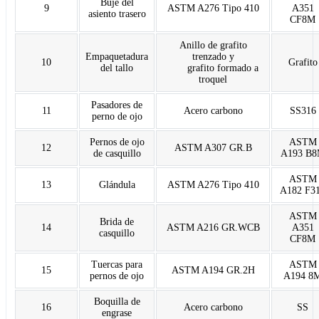
Buje del
9
ASTM A276 Tipo 410
A351
asiento trasero
CF8M
Anillo de grafito
Empaquetadura
trenzado y
10
Grafito
del tallo
grafito formado a
troquel
Pasadores de
11
Acero carbono
SS316
perno de ojo
Pernos de ojo
ASTM
12
ASTM A307 GR.B
de casquillo
A193 B
ASTM
13
Glándula
ASTM A276 Tipo 410
A182 F3
ASTM
Brida de
14
ASTM A216 GR.WCB
A351
casquillo
CF8M
Tuercas para
ASTM
15
ASTM A194 GR.2H
pernos de ojo
A194 8
Boquilla de
16
Acero carbono
SS
engrase