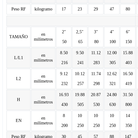
Peso RF
kilogramo
17
23
29
47
80
Dime
2"
2,5"
3"
4"
6"
en
TAMAÑO
milímetros
50
65
80
100
150
8.50
9.50
11.12
12.00
15.88
en
L/L1
milímetros
216
241
283
305
403
9.12
10.12
11.74
12.62
16.50
en
L2
milímetros
232
257
298
321
419
16.93
19.88
20.87
24.80
31.50
en
H
milímetros
430
505
530
630
800
8
10
10
10
14
en
EN
milímetros
200
250
250
250
350
Peso RF
kilogramo
30
45
57
88
147