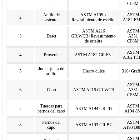
CF8M
Anillo de
ASTM A105 +
ASTM
2
asiento
Revestimiento de estelita
A182 F3
ASTM A216
ASTM
3
Desct
GR.WCB+Revestimiento
A351
de estelita
CF8M
ASTM
4
Provenir
ASTM A182 GR.F6a
A182 F3
Junta, junta de
5
Hierro dulce
316+Grafi
anillo
ASTM
6
Capó
ASTM A216 GR.WCB
A351
CF8M
Tuercas para
ASTM
7
ASTM A194 GR.2H
pernos del capó
A194 8
Pernos del
ASTM
8
ASTM A193 GR.B7
capó
A193 B
ASTM