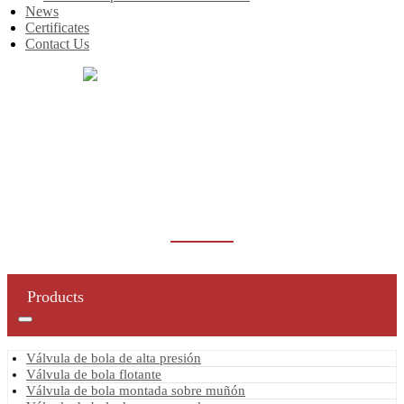
News
Certificates
Contact Us
Inicio
Products
Válvula de compuerta
Válvula de compuerta de acero fundido
VÁLVULA DE COMPUERTA DE ACERO
FUNDIDO
Products
Válvula de bola de alta presión
Válvula de bola flotante
Válvula de bola montada sobre muñón