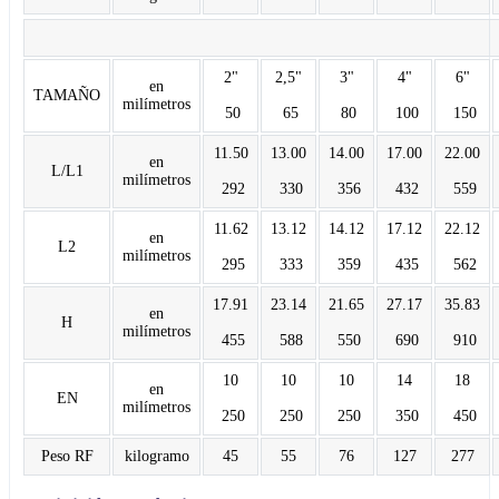
Dimensiones 
2"
2,5"
3"
4"
6"
en
TAMAÑO
milímetros
50
65
80
100
150
11.50
13.00
14.00
17.00
22.00
en
L/L1
milímetros
292
330
356
432
559
11.62
13.12
14.12
17.12
22.12
en
L2
milímetros
295
333
359
435
562
17.91
23.14
21.65
27.17
35.83
en
H
milímetros
455
588
550
690
910
10
10
10
14
18
en
EN
milímetros
250
250
250
350
450
Peso RF
kilogramo
45
55
76
127
277