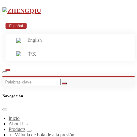
Español
English
中文
Navegación
Inicio
About Us
Products
Válvula de bola de alta presión