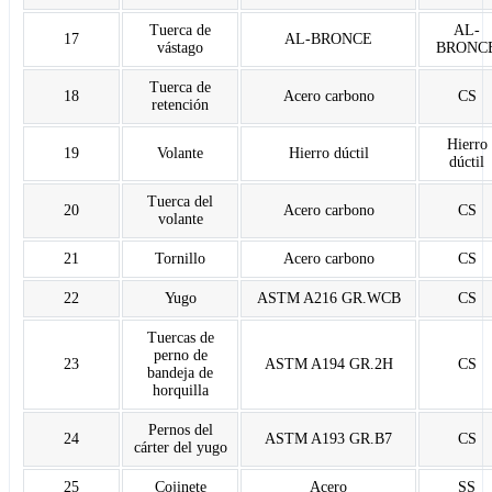
Tuerca de
AL-
17
AL-BRONCE
vástago
BRONC
Tuerca de
18
Acero carbono
CS
retención
Hierro
19
Volante
Hierro dúctil
dúctil
Tuerca del
20
Acero carbono
CS
volante
21
Tornillo
Acero carbono
CS
22
Yugo
ASTM A216 GR.WCB
CS
Tuercas de
perno de
23
ASTM A194 GR.2H
CS
bandeja de
horquilla
Pernos del
24
ASTM A193 GR.B7
CS
cárter del yugo
25
Cojinete
Acero
SS