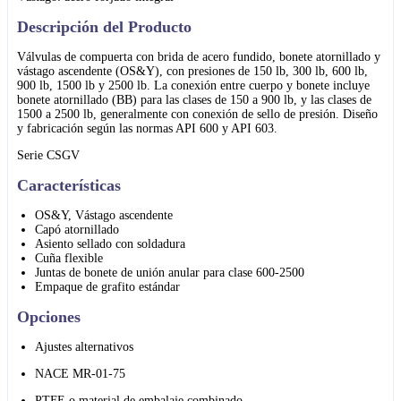
Descripción del Producto
Válvulas de compuerta con brida de acero fundido, bonete atornillado y
vástago ascendente (OS&Y), con presiones de 150 lb, 300 lb, 600 lb,
900 lb, 1500 lb y 2500 lb. La conexión entre cuerpo y bonete incluye
bonete atornillado (BB) para las clases de 150 a 900 lb, y las clases de
1500 a 2500 lb, generalmente con conexión de sello de presión. Diseño
y fabricación según las normas API 600 y API 603.
Serie CSGV
Características
OS&Y, Vástago ascendente
Capó atornillado
Asiento sellado con soldadura
Cuña flexible
Juntas de bonete de unión anular para clase 600-2500
Empaque de grafito estándar
Opciones
Ajustes alternativos
NACE MR-01-75
PTFE o material de embalaje combinado