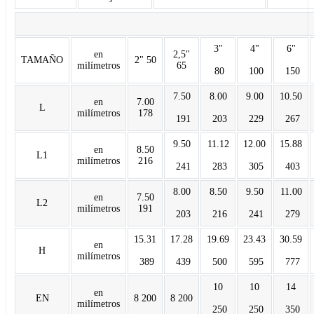
3"
4"
6"
en
2,5"
TAMAÑO
2" 50
milímetros
65
80
100
150
7.50
8.00
9.00
10.50
en
7.00
L
milímetros
178
191
203
229
267
9.50
11.12
12.00
15.88
en
8.50
L1
milímetros
216
241
283
305
403
8.00
8.50
9.50
11.00
en
7.50
L2
milímetros
191
203
216
241
279
15.31
17.28
19.69
23.43
30.59
en
H
milímetros
389
439
500
595
777
10
10
14
en
EN
8 200
8 200
milímetros
250
250
350